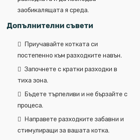
заобикалящата я среда.
Допълнителни съвети
Приучавайте котката си
постепенно към разходките навън.
Започнете с кратки разходки в
тиха зона.
Бъдете търпеливи и не бързайте с
процеса.
Направете разходките забавни и
стимулиращи за вашата котка.