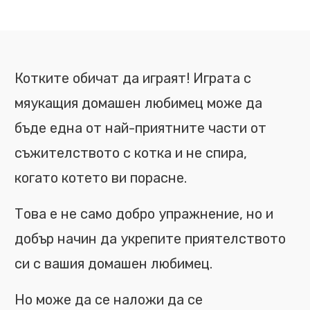
Котките обичат да играят! Играта с
мяукащия домашен любимец може да
бъде една от най-приятните части от
съжителството с котка и не спира,
когато котето ви порасне.
Това е не само добро упражнение, но и
добър начин да укрепите приятелството
си с вашия домашен любимец.
Но може да се наложи да се