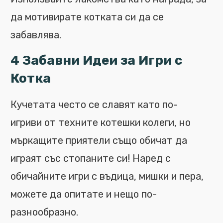
да мотивирате котката си да се
забавлява.
4 Забавни Идеи за Игри с
Котка
Кучетата често се славят като по-
игриви от техните котешки колеги, но
мъркащите приятели също обичат да
играят със стопаните си! Наред с
обичайните игри с въдица, мишки и пера,
можете да опитате и нещо по-
разнообразно.