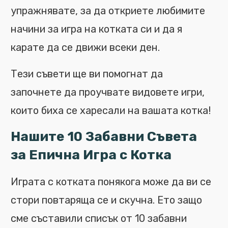
упражнявате, за да откриете любимите
начини за игра на котката си и да я
карате да се движи всеки ден.
Тези съвети ще ви помогнат да
започнете да проучвате видовете игри,
които биха се харесали на вашата котка!
Нашите 10 Забавни Съвета
за Епична Игра с Котка
Играта с котката понякога може да ви се
стори повтаряща се и скучна. Ето защо
сме съставили списък от 10 забавни