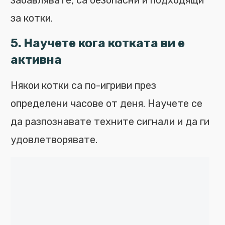
забавлявате, са безопасни и подходящи
за котки.
5. Научете кога котката ви е
активна
Някои котки са по-игриви през
определени часове от деня. Научете се
да разпознавате техните сигнали и да ги
удовлетворявате.