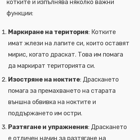
котките и изпълнява няколко важни
функции:
Маркиране на територия
: Котките
имат жлези на лапите си, които оставят
мирис, когато драскат. Това им помага
да маркират територията си.
Изостряне на ноктите
: Драскането
помага за премахването на старата
външна обвивка на ноктите и
поддържането им остри.
Разтягане и упражнения
: Драскането
е отличен начин за разтягане на