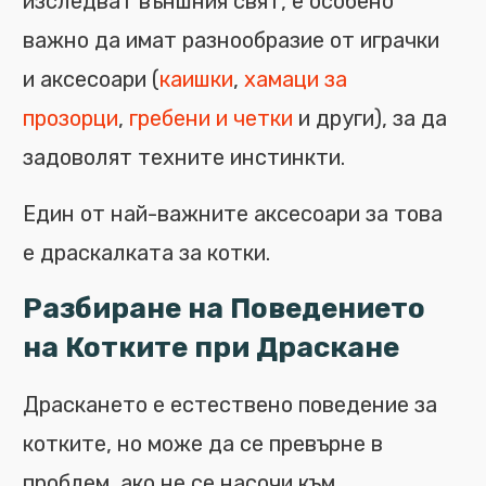
изследват външния свят, е особено
важно да имат разнообразие от играчки
и аксесоари (
каишки
,
хамаци за
прозорци
,
гребени и четки
и други), за да
задоволят техните инстинкти.
Един от най-важните аксесоари за това
е драскалката за котки.
Разбиране на Поведението
на Котките при Драскане
Драскането е естествено поведение за
котките, но може да се превърне в
проблем, ако не се насочи към